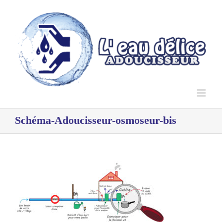
Passer
au
contenu
Schéma-Adoucisseur-osmoseur-bis